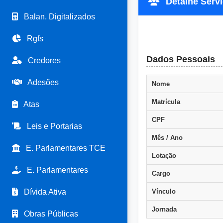
Detalhe Servi
Balan. Digitalizados
Rgfs
Dados Pessoais
Credores
Adesões
Nome
Matrícula
Atas
CPF
Leis e Portarias
Mês / Ano
E. Parlamentares TCE
Lotação
E. Parlamentares
Cargo
Dívida Ativa
Vínculo
Jornada
Obras Públicas