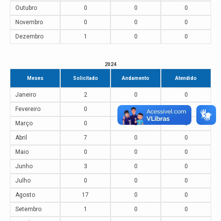
Outubro
0
0
0
Novembro
0
0
0
Dezembro
1
0
0
2024
Meses
Solicitado
Andamento
Atendido
Janeiro
2
0
0
Fevereiro
0
0
0
Março
0
0
0
Abril
7
0
0
Maio
0
0
0
Junho
3
0
0
Julho
0
0
0
Agosto
17
0
0
Setembro
1
0
0