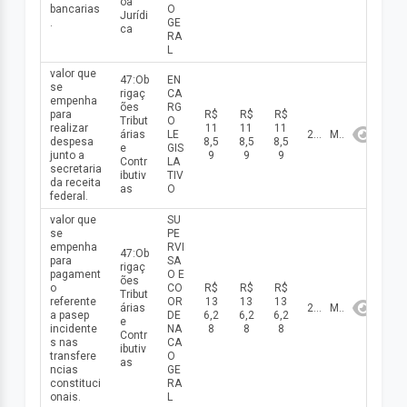
oa
bancarias
O
Jurídi
.
GE
ca
RA
L
valor que
47:Ob
EN
se
rigaç
CA
empenha
ões
RG
para
R$
R$
R$
Tribut
O
realizar
11
11
11
árias
LE
2026
Maio
despesa
8,5
8,5
8,5
e
GIS
junto a
9
9
9
Contr
LA
secretaria
ibutiv
TIV
da receita
as
O
federal.
valor que
SU
se
PE
empenha
RVI
47:Ob
para
SA
rigaç
pagament
O E
ões
o
CO
R$
R$
R$
Tribut
referente
OR
13
13
13
árias
2026
Maio
a pasep
DE
6,2
6,2
6,2
e
incidente
NA
8
8
8
Contr
s nas
CA
ibutiv
transfere
O
as
ncias
GE
constituci
RA
onais.
L