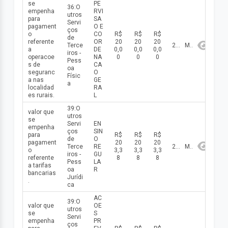
se
PE
36:O
empenha
RVI
utros
para
SA
Servi
pagament
O E
ços
o
CO
R$
R$
R$
de
referente
OR
20
20
20
Terce
2026
Maio
a
DE
0,0
0,0
0,0
iros -
operacoe
NA
0
0
0
Pess
s de
CA
oa
seguranc
O
Físic
a nas
GE
a
localidad
RA
es rurais.
L
39:O
valor que
utros
se
Servi
EN
empenha
ços
SIN
para
R$
R$
R$
de
O
pagament
20
20
20
Terce
RE
2026
Maio
o
3,3
3,3
3,3
iros -
GU
referente
8
8
8
Pess
LA
a tarifas
oa
R
bancarias
Jurídi
.
ca
AC
39:O
valor que
OE
utros
se
S
Servi
empenha
PR
ços