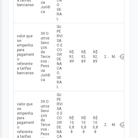
a tarifas
CA
oa
bancarias
O
Jurídi
.
GE
ca
RA
L
SU
PE
39:O
valor que
RVI
utros
se
SA
Servi
empenha
O E
ços
para
CO
de
R$
R$
R$
pagament
OR
Terce
92,
92,
92,
2026
Maio
o
DE
iros -
89
89
89
referente
NA
Pess
a tarifas
CA
oa
bancarias
O
Jurídi
.
GE
ca
RA
L
SU
PE
39:O
valor que
RVI
utros
se
SA
Servi
empenha
O E
ços
para
CO
R$
R$
R$
de
pagament
OR
10
10
10
Terce
2026
Maio
o
DE
0,8
0,8
0,8
iros -
referente
NA
8
8
8
Pess
a tarifas
CA