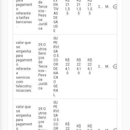
para
EV
R$
R$
R$
de
pagament
EN
21
21
21
Terce
2026
Maio
o
TIV
1,5
1,5
1,5
iros -
referente
AS
5
5
5
Pess
a tarifas
DE
oa
bancarias
SA
Jurídi
.
UD
ca
E
SU
valor que
PE
39:O
se
RVI
utros
empenha
SA
Servi
para
O E
ços
pagament
CO
R$
R$
R$
de
o
OR
22
22
22
Terce
2026
Maio
referente
DE
4,1
4,1
4,1
iros -
a
NA
0
0
0
Pess
servicos
CA
oa
com
O
Jurídi
telecomu
GE
ca
nicacoes.
RA
L
SU
valor que
PE
39:O
se
RVI
utros
empenha
SA
Servi
para
O E
ços
pagament
CO
R$
de
R$
R$
o
OR
22