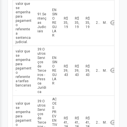
valor que
se
EN
empenha
91:Se
SIN
para
ntenç
O
R$
R$
R$
pagament
as
RE
35,
35,
35,
2026
Maio
o
Judic
GU
19
19
19
referente
iais
LA
a
R
sentenca
judicial.
39:O
valor que
utros
se
Servi
EN
empenha
ços
SIN
para
de
O
R$
R$
R$
pagament
Terce
RE
39,
39,
39,
2026
Maio
o
iros -
GU
43
43
43
referente
Pess
LA
a tarifas
oa
R
bancarias
Jurídi
.
ca
AC
39:O
valor que
OE
utros
se
S
Servi
empenha
PR
ços
para
EV
de
R$
R$
R$
pagament
EN
Terce
41,
41,
41,
2026
Maio
o
TIV
iros -
28
28
28