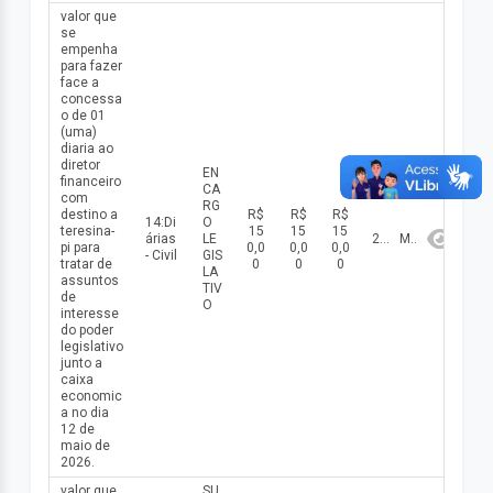
valor que
se
empenha
para fazer
face a
concessa
o de 01
(uma)
diaria ao
diretor
EN
financeiro
CA
com
RG
destino a
R$
R$
R$
14:Di
O
teresina-
15
15
15
árias
LE
2026
Maio
pi para
0,0
0,0
0,0
- Civil
GIS
tratar de
0
0
0
LA
assuntos
TIV
de
O
interesse
do poder
legislativo
junto a
caixa
economic
a no dia
12 de
maio de
2026.
valor que
SU