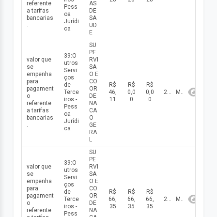
referente
AS
Pess
a tarifas
DE
oa
bancarias
SA
Jurídi
.
UD
ca
E
SU
PE
39:O
valor que
RVI
utros
se
SA
Servi
empenha
O E
ços
para
CO
de
R$
R$
R$
pagament
OR
Terce
46,
0,0
0,0
2026
Maio
o
DE
iros -
11
0
0
referente
NA
Pess
a tarifas
CA
oa
bancarias
O
Jurídi
.
GE
ca
RA
L
SU
PE
39:O
valor que
RVI
utros
se
SA
Servi
empenha
O E
ços
para
CO
de
R$
R$
R$
pagament
OR
Terce
66,
66,
66,
2026
Maio
o
DE
iros -
35
35
35
referente
NA
Pess