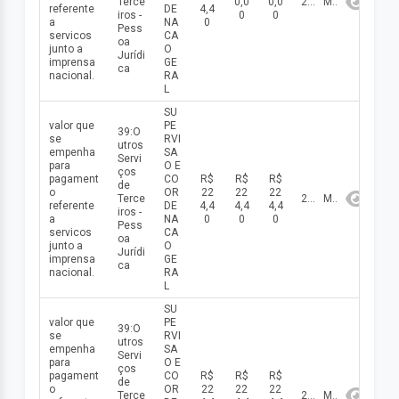
Terce
0,0
0,0
2026
Maio
referente
DE
4,4
iros -
0
0
a
NA
0
Pess
servicos
CA
oa
junto a
O
Jurídi
imprensa
GE
ca
nacional.
RA
L
SU
valor que
PE
39:O
se
RVI
utros
empenha
SA
Servi
para
O E
ços
pagament
CO
R$
R$
R$
de
o
OR
22
22
22
Terce
2026
Maio
referente
DE
4,4
4,4
4,4
iros -
a
NA
0
0
0
Pess
servicos
CA
oa
junto a
O
Jurídi
imprensa
GE
ca
nacional.
RA
L
SU
valor que
PE
39:O
se
RVI
utros
empenha
SA
Servi
para
O E
ços
pagament
CO
R$
R$
R$
de
o
OR
22
22
22
Terce
2026
Maio