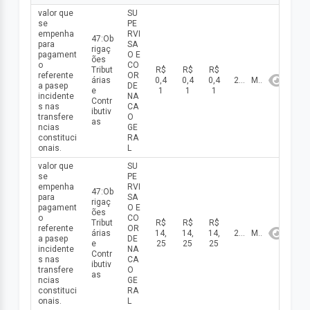
valor que
SU
se
PE
empenha
RVI
47:Ob
para
SA
rigaç
pagament
O E
ões
o
CO
Tribut
R$
R$
R$
referente
OR
árias
0,4
0,4
0,4
2026
Maio
a pasep
DE
e
1
1
1
incidente
NA
Contr
s nas
CA
ibutiv
transfere
O
as
ncias
GE
constituci
RA
onais.
L
valor que
SU
se
PE
empenha
RVI
47:Ob
para
SA
rigaç
pagament
O E
ões
o
CO
Tribut
R$
R$
R$
referente
OR
árias
14,
14,
14,
2026
Maio
a pasep
DE
e
25
25
25
incidente
NA
Contr
s nas
CA
ibutiv
transfere
O
as
ncias
GE
constituci
RA
onais.
L