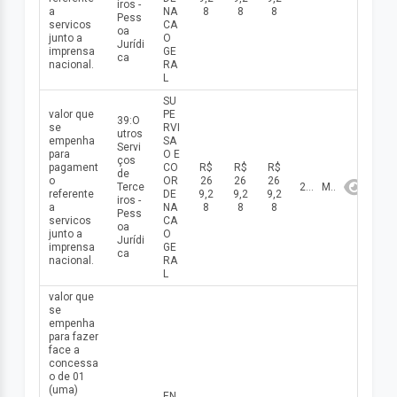
iros -
a
NA
8
8
8
Pess
servicos
CA
oa
junto a
O
Jurídi
imprensa
GE
ca
nacional.
RA
L
SU
valor que
PE
39:O
se
RVI
utros
empenha
SA
Servi
para
O E
ços
pagament
CO
R$
R$
R$
de
o
OR
26
26
26
Terce
2026
Maio
referente
DE
9,2
9,2
9,2
iros -
a
NA
8
8
8
Pess
servicos
CA
oa
junto a
O
Jurídi
imprensa
GE
ca
nacional.
RA
L
valor que
se
empenha
para fazer
face a
concessa
o de 01
(uma)
EN