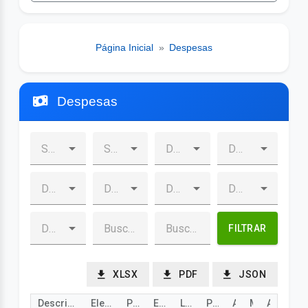
Página Inicial
»
Despesas
Despesas
FILTRAR
XLSX
PDF
JSON
Descrição
Elemento de despesa
Programa
Empenho
Liquidado
Pago
Ano
Mês
Ação