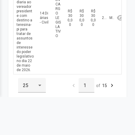
diaria ao
CA
vereador
RG
president
R$
R$
R$
14:Di
O
e com
30
30
30
árias
LE
2026
Maio
destino a
0,0
0,0
0,0
- Civil
GIS
teresina-
0
0
0
LA
pi para
TIV
tratar de
O
assuntos
de
interesse
do poder
legislativo
no dia 22
de maio
de 2026.
of
15
© 2025 Portal da Transparência - Todos os direitos
reservados.