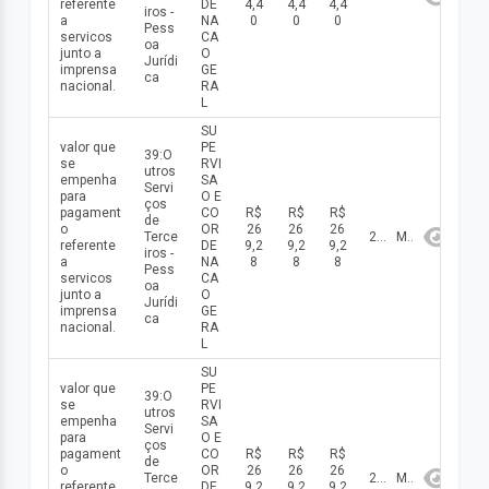
referente
DE
4,4
4,4
4,4
iros -
a
NA
0
0
0
Pess
servicos
CA
oa
junto a
O
Jurídi
imprensa
GE
ca
nacional.
RA
L
SU
valor que
PE
39:O
se
RVI
utros
empenha
SA
Servi
para
O E
ços
pagament
CO
R$
R$
R$
de
o
OR
26
26
26
Terce
2026
Maio
referente
DE
9,2
9,2
9,2
iros -
a
NA
8
8
8
Pess
servicos
CA
oa
junto a
O
Jurídi
imprensa
GE
ca
nacional.
RA
L
SU
valor que
PE
39:O
se
RVI
utros
empenha
SA
Servi
para
O E
ços
pagament
CO
R$
R$
R$
de
o
OR
26
26
26
Terce
2026
Maio
referente
DE
9,2
9,2
9,2