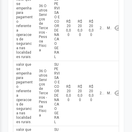
se
PE
36:O
empenha
RVI
utros
para
SA
Servi
pagament
O E
ços
o
CO
R$
R$
R$
de
referente
OR
20
20
20
Terce
2026
Maio
a
DE
0,0
0,0
0,0
iros -
operacoe
NA
0
0
0
Pess
s de
CA
oa
seguranc
O
Físic
a nas
GE
a
localidad
RA
es rurais.
L
valor que
SU
se
PE
36:O
empenha
RVI
utros
para
SA
Servi
pagament
O E
ços
o
CO
R$
R$
R$
de
referente
OR
20
20
20
Terce
2026
Maio
a
DE
0,0
0,0
0,0
iros -
operacoe
NA
0
0
0
Pess
s de
CA
oa
seguranc
O
Físic
a nas
GE
a
localidad
RA
es rurais.
L
valor que
SU