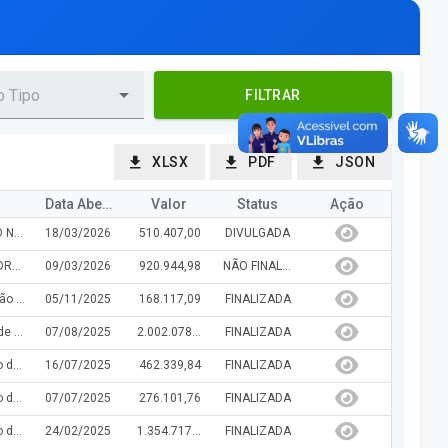
FILTRAR
XLSX
PDF
JSON
Data Abertura/Julg
Valor
Status
Ação
PAVIMENTAÇÃO DE VIAS PÚBLICAS EM PARALELEPÍPEDO NA ZONA URBANA DO MUNICIPIO DE LAGOA DO PIAUÍ, CONVÊNIO Nº 869497/2018
18/03/2026
510.407,00
DIVULGADA
CONTRTAÇÃO DE EMPRESA DE ENGENHARIA PARA REFORMA E AMPLIAÇÃO DAS ESCOLAS MUNICIPAIS MARIA DOS REMÉDIOS, ESCOLA MUNICIPAL MARIA DE JESUS E ESCOLA MUNICIPAL PROFESSOR JOÃO ALFREDO.
09/03/2026
920.944,98
NÃO FINALIZADA
Contratação de empresa especializada para a Construção de Cobertura Metálica no Município de Lagoa do Piauí-PI.
05/11/2025
168.117,09
FINALIZADA
Contratação de empresa especializada para prestação de serviços de engenharia, visando o atendimento das demandas de manutenção e recuperação de prédios públicos do Município de Lagoa do Piauí.
07/08/2025
2.002.078,82
FINALIZADA
Contratação de Empresa Especializada para a Execução dos Serviços de Pavimentação de Vias Públicas em Áreas Urbanas no Município de Lagoa do Piauí-PI - Convênio nº 934674/2022 – Ministério das Cidades.
16/07/2025
462.339,84
FINALIZADA
Contratação de Empresa Especializada para a Execução dos Serviços de Pavimentação de Vias Públicas em Áreas Urbanas no Município de Lagoa do Piauí-PI - Convênio nº 945247/2023 – Ministério das Cidades.
07/07/2025
276.101,76
FINALIZADA
Contratação de Empresa Especializada para a Execução dos Serviços de Limpeza Pública, compreendendo: Varrição Manual de Vias Urbanas e Rurais; Capinação Manual, Raspagem de Linha D'água; Caiação de Meio Fio; Podas de Árvores; Coleta e Transporte de Lixo de Varrição e Entulhos; Coleta e Transporte de Lixo Domiciliar.
24/02/2025
1.354.717,02
FINALIZADA