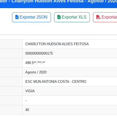
dor - Charlyton Hudson Alves Feitosa - Agosto / 202
Exportar JSON
Exportar XLS
Exporta
CHARLYTON HUDSON ALVES FEITOSA
000000000000175
498.5**.***-**
Agosto / 2020
ESC MUN ANTONIA COSTA - CENTRO
VIGIA
-
40