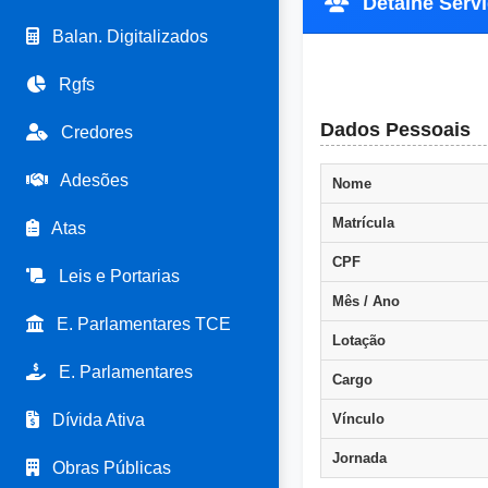
Detalhe Servi
Balan. Digitalizados
Rgfs
Dados Pessoais
Credores
Adesões
Nome
Matrícula
Atas
CPF
Leis e Portarias
Mês / Ano
E. Parlamentares TCE
Lotação
E. Parlamentares
Cargo
Dívida Ativa
Vínculo
Jornada
Obras Públicas