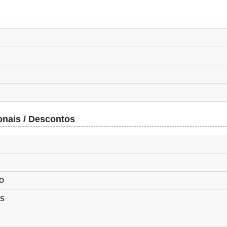
onais / Descontos
AO
OS