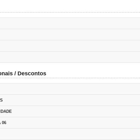
onais / Descontos
OS
IDADE
 06