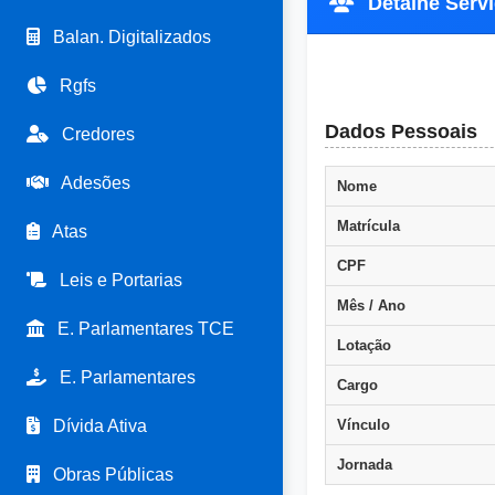
Detalhe Servi
Balan. Digitalizados
Rgfs
Dados Pessoais
Credores
Adesões
Nome
Matrícula
Atas
CPF
Leis e Portarias
Mês / Ano
E. Parlamentares TCE
Lotação
E. Parlamentares
Cargo
Dívida Ativa
Vínculo
Jornada
Obras Públicas