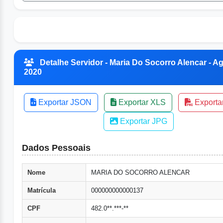
Detalhe Servidor - Maria Do Socorro Alencar - Ag
2020
Exportar JSON
Exportar XLS
Exporta
Exportar JPG
Dados Pessoais
Nome
MARIA DO SOCORRO ALENCAR
Matrícula
000000000000137
CPF
482.0**.***-**