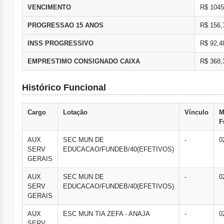
VENCIMENTO
R$ 1045
PROGRESSAO 15 ANOS
R$ 156,
INSS PROGRESSIVO
R$ 92,4
EMPRESTIMO CONSIGNADO CAIXA
R$ 368,
Histórico Funcional
Cargo
Lotação
Vínculo
M
F
AUX
SEC MUN DE
-
0
SERV
EDUCACAO/FUNDEB/40(EFETIVOS)
GERAIS
AUX
SEC MUN DE
-
0
SERV
EDUCACAO/FUNDEB/40(EFETIVOS)
GERAIS
AUX
ESC MUN TIA ZEFA - ANAJA
-
0
SERV