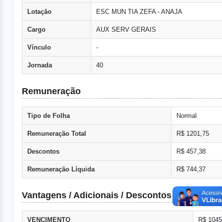
Lotação
ESC MUN TIA ZEFA - ANAJA
Cargo
AUX SERV GERAIS
Vínculo
-
Jornada
40
Remuneração
Tipo de Folha
Normal
Remuneração Total
R$ 1201,75
Descontos
R$ 457,38
Remuneração Líquida
R$ 744,37
Vantagens / Adicionais / Descontos
VENCIMENTO
R$ 1045