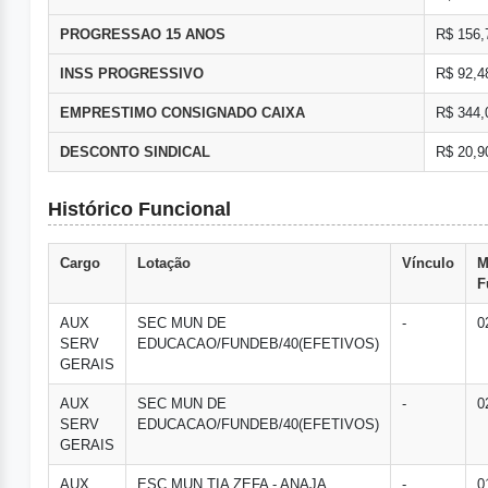
PROGRESSAO 15 ANOS
R$ 156,
INSS PROGRESSIVO
R$ 92,4
EMPRESTIMO CONSIGNADO CAIXA
R$ 344,
DESCONTO SINDICAL
R$ 20,9
Histórico Funcional
Cargo
Lotação
Vínculo
M
F
AUX
SEC MUN DE
-
0
SERV
EDUCACAO/FUNDEB/40(EFETIVOS)
GERAIS
AUX
SEC MUN DE
-
0
SERV
EDUCACAO/FUNDEB/40(EFETIVOS)
GERAIS
AUX
ESC MUN TIA ZEFA - ANAJA
-
0