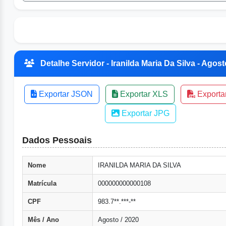
Detalhe Servidor - Iranilda Maria Da Silva - Agost
Exportar JSON
Exportar XLS
Exporta
Exportar JPG
Dados Pessoais
Nome
IRANILDA MARIA DA SILVA
Matrícula
000000000000108
CPF
983.7**.***-**
Mês / Ano
Agosto / 2020