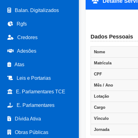
Detalhe Servi
Balan. Digitalizados
Rgfs
Dados Pessoais
Credores
Adesões
Nome
Matrícula
Atas
CPF
Leis e Portarias
Mês / Ano
E. Parlamentares TCE
Lotação
E. Parlamentares
Cargo
Dívida Ativa
Vínculo
Jornada
Obras Públicas