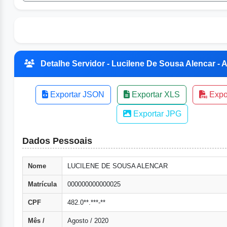
Detalhe Servidor - Lucilene De Sousa Alencar - A
Exportar JSON
Exportar XLS
Expo
Exportar JPG
Dados Pessoais
Nome
LUCILENE DE SOUSA ALENCAR
Matrícula
000000000000025
CPF
482.0**.***-**
Mês /
Agosto / 2020