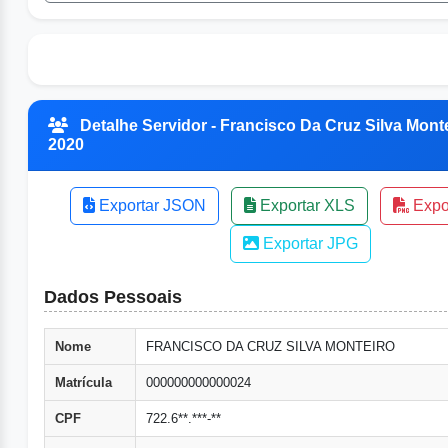
Detalhe Servidor - Francisco Da Cruz Silva Monte
2020
Exportar JSON
Exportar XLS
Expo
Exportar JPG
Dados Pessoais
Nome
FRANCISCO DA CRUZ SILVA MONTEIRO
Matrícula
000000000000024
CPF
722.6**.***-**