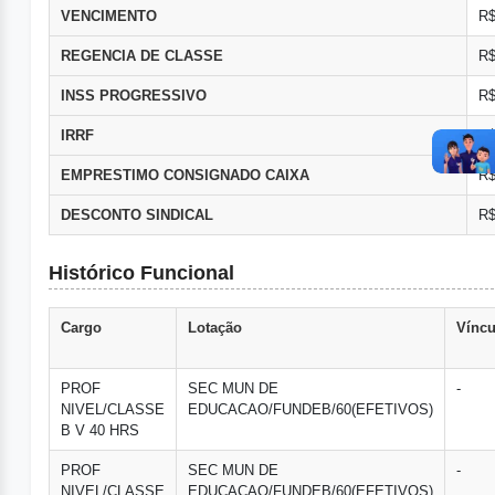
VENCIMENTO
R$
REGENCIA DE CLASSE
R$
INSS PROGRESSIVO
R$
IRRF
R$
EMPRESTIMO CONSIGNADO CAIXA
R$
DESCONTO SINDICAL
R$
Histórico Funcional
Cargo
Lotação
Víncu
PROF
SEC MUN DE
-
NIVEL/CLASSE
EDUCACAO/FUNDEB/60(EFETIVOS)
B V 40 HRS
PROF
SEC MUN DE
-
NIVEL/CLASSE
EDUCACAO/FUNDEB/60(EFETIVOS)