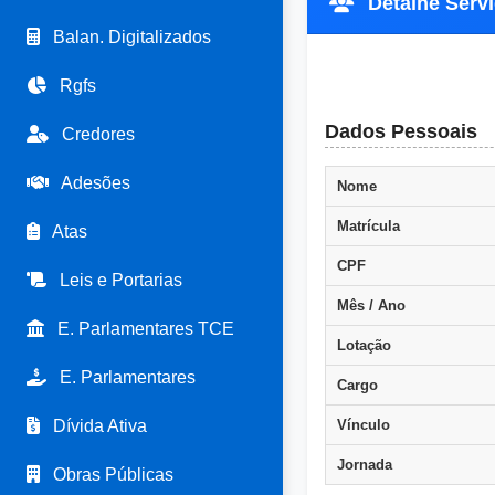
Detalhe Servi
Balan. Digitalizados
Rgfs
Dados Pessoais
Credores
Adesões
Nome
Matrícula
Atas
CPF
Leis e Portarias
Mês / Ano
E. Parlamentares TCE
Lotação
E. Parlamentares
Cargo
Dívida Ativa
Vínculo
Jornada
Obras Públicas