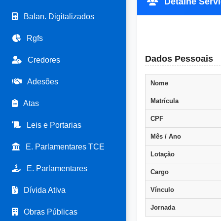
Detalhe Servi
Balan. Digitalizados
Rgfs
Dados Pessoais
Credores
Adesões
Nome
Matrícula
Atas
CPF
Leis e Portarias
Mês / Ano
E. Parlamentares TCE
Lotação
E. Parlamentares
Cargo
Dívida Ativa
Vínculo
Jornada
Obras Públicas