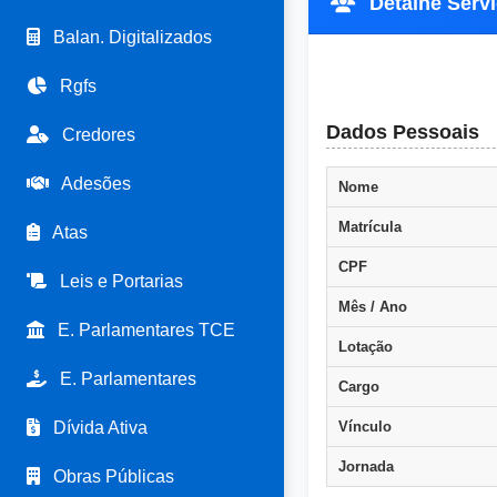
Detalhe Servi
Balan. Digitalizados
Rgfs
Dados Pessoais
Credores
Adesões
Nome
Matrícula
Atas
CPF
Leis e Portarias
Mês / Ano
E. Parlamentares TCE
Lotação
E. Parlamentares
Cargo
Dívida Ativa
Vínculo
Jornada
Obras Públicas