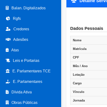
Detalhe Servi
Balan. Digitalizados
Rgfs
Dados Pessoais
Credores
Adesões
Nome
Matrícula
Atas
CPF
Leis e Portarias
Mês / Ano
E. Parlamentares TCE
Lotação
E. Parlamentares
Cargo
Dívida Ativa
Vínculo
Jornada
Obras Públicas