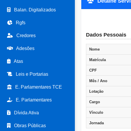
Detalhe Servid
Balan. Digitalizados
Rgfs
Dados Pessoais
Credores
Adesões
Nome
Matrícula
Atas
CPF
Leis e Portarias
Mês / Ano
E. Parlamentares TCE
Lotação
E. Parlamentares
Cargo
Dívida Ativa
Vínculo
Jornada
Obras Públicas