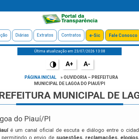
ação
Diárias
Extratos
Contratos
e-Sic
Fale Conosco
Última atualização em 23/07/2026 13:08
A+
A-
PÁGINA INICIAL
» OUVIDORIA – PREFEITURA
MUNICIPAL DE LAGOA DO PIAUÍ/PI
REFEITURA MUNICIPAL DE LAG
goa do Piauí/PI
iauí
é um canal oficial de escuta e diálogo entre o cidadã
, permitindo o envio de
sugestões, reclamações, elogios