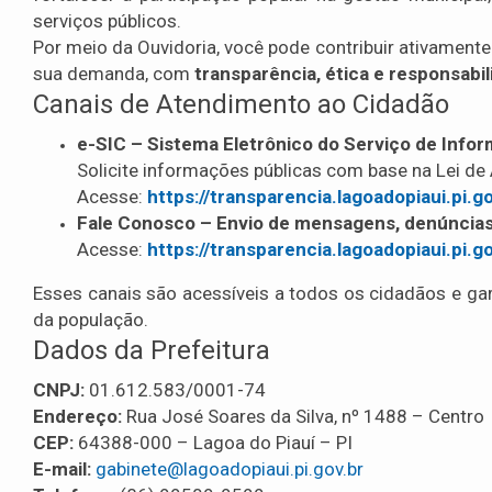
serviços públicos.
Por meio da Ouvidoria, você pode contribuir ativament
sua demanda, com
transparência, ética e responsabi
Canais de Atendimento ao Cidadão
e-SIC – Sistema Eletrônico do Serviço de Info
Solicite informações públicas com base na Lei de
Acesse:
https://transparencia.lagoadopiaui.pi.go
Fale Conosco – Envio de mensagens, denúncias
Acesse:
https://transparencia.lagoadopiaui.pi.g
Esses canais são acessíveis a todos os cidadãos e g
da população.
Dados da Prefeitura
CNPJ:
01.612.583/0001-74
Endereço:
Rua José Soares da Silva, nº 1488 – Centro
CEP:
64388-000 – Lagoa do Piauí – PI
E-mail:
gabinete@lagoadopiaui.pi.gov.br