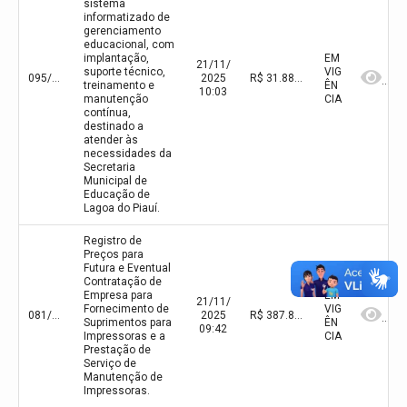
sistema
informatizado de
gerenciamento
educacional, com
implantação,
EM
21/11/
suporte técnico,
VIG
095/2025
2025
R$ 31.886,64(valor inicial) R$ 31.886,64(valor atualizado)
treinamento e
ÊN
10:03
manutenção
CIA
contínua,
destinado a
atender às
necessidades da
Secretaria
Municipal de
Educação de
Lagoa do Piauí.
Registro de
Preços para
Futura e Eventual
Contratação de
Empresa para
EM
21/11/
Fornecimento de
VIG
081/2025
2025
R$ 387.884,79(valor inicial)
Suprimentos para
ÊN
09:42
Impressoras e a
CIA
Prestação de
Serviço de
Manutenção de
Impressoras.