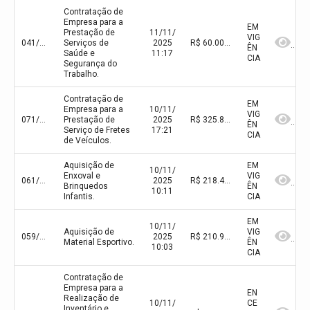
Contratação de
Empresa para a
EM
Prestação de
11/11/
VIG
041/2025
Serviços de
2025
R$ 60.000,00(valor inicial) R$ 60.000,00(valor atualizado)
ÊN
Saúde e
11:17
CIA
Segurança do
Trabalho.
Contratação de
EM
Empresa para a
10/11/
VIG
071/2025
Prestação de
2025
R$ 325.815,00(valor inicial)
ÊN
Serviço de Fretes
17:21
CIA
de Veículos.
Aquisição de
EM
10/11/
Enxoval e
VIG
061/2025
2025
R$ 218.479,00(valor inicial)
Brinquedos
ÊN
10:11
Infantis.
CIA
EM
10/11/
Aquisição de
VIG
059/2025
2025
R$ 210.969,25(valor inicial) R$ 210.969,25(valor atualizado)
Material Esportivo.
ÊN
10:03
CIA
Contratação de
Empresa para a
EN
Realização de
10/11/
CE
Inventário e