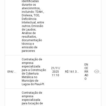
identificadas
durante os
atwiciimmtos,
incluindo: TDAH.,
Dislexia, TOD,
Deficiência
Intelectual, entre
outros; Emissão
de Laudos;
Análise de
resultados,
documentação
técnica e
emissão de
pareceres
Contratação de
empresa
EN
especializada
21/11/
CE
para a Construção
094/2025
2025
R$ 161.393,07(valor inicial)
RR
de Cobertura
11:10
AD
Metálica no
O
Município de
Lagoa do Piauí-PI.
Contratação de
empresa
especializada
para locação de