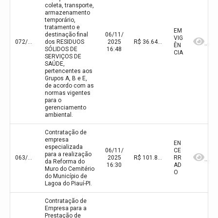
coleta, transporte,
armazenamento
temporário,
tratamento e
EM
destinação final
06/11/
VIG
072/2025
dos RESIDUOS
2025
R$ 36.648,00(valor inicial)
ÊN
SÓLIDOS DE
16:48
CIA
SERVIÇOS DE
SAÚDE,
pertencentes aos
Grupos A, B e E,
de acordo com as
normas vigentes
para o
gerenciamento
ambiental.
Contratação de
empresa
EN
especializada
06/11/
CE
para a realização
063/2025
2025
R$ 101.834,60(valor inicial)
RR
da Reforma do
16:30
AD
Muro do Cemitério
O
do Município de
Lagoa do Piauí-PI.
Contratação de
Empresa para a
Prestação de