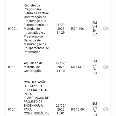
Registro de
Preços para
Futura e Eventual
Contratação de
Empresa para o
EM
Fornecimento de
16/03/
VIG
0100/2026
Material de
2026
R$ 1.106.543,76(valor inicial) R$ 1.106.543,76(valor atualizado)
ÊN
Informática e a
14:29
CIA
Prestação de
Serviços de
Manutenção de
Equipamentos de
Informática.
EM
Aquisição de
27/02/
VIG
096/2025
Material de
2026
R$ 644.751,25(valor inicial) R$ 644.751,25(valor atualizado)
ÊN
Construção.
11:10
CIA
CONTRATAÇÃO
DE EMPRESA
ESPECIALIZADA
PARA
ELABORAÇÃO DE
PROJETO DE
EM
ENGENHARIA
26/02/
VIG
010/2026
PARA
2026
R$ 10.000,00(valor inicial) R$ 10.000,00(valor atualizado)
ÊN
CONSTRUÇÃO DE
16:01
CIA