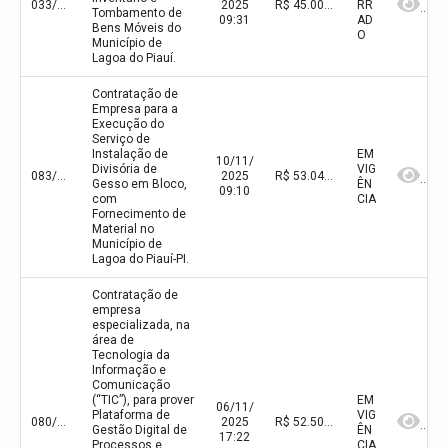
033/2025
2025
R$ 45.000,00(valor inicial) R$ 45.000,00(valor atualizado)
RR
Tombamento de
09:31
AD
Bens Móveis do
O
Município de
Lagoa do Piauí.
Contratação de
Empresa para a
Execução do
Serviço de
Instalação de
EM
10/11/
Divisória de
VIG
083/2025
2025
R$ 53.045,25(valor inicial) R$ 53.045,25(valor atualizado)
Gesso em Bloco,
ÊN
09:10
com
CIA
Fornecimento de
Material no
Município de
Lagoa do Piauí-PI.
Contratação de
empresa
especializada, na
área de
Tecnologia da
Informação e
Comunicação
(“TIC”), para prover
EM
06/11/
Plataforma de
VIG
080/2025
2025
R$ 52.500,00(valor inicial)
Gestão Digital de
ÊN
17:22
Processos e
CIA