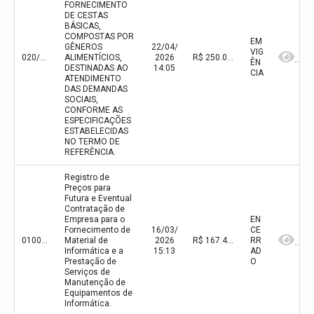
FORNECIMENTO
DE CESTAS
BÁSICAS,
COMPOSTAS POR
EM
GÊNEROS
22/04/
VIG
020/2026
ALIMENTÍCIOS,
2026
R$ 250.099,92(valor inicial) R$ 250.099,92(valor atualizado)
ÊN
DESTINADAS AO
14:05
CIA
ATENDIMENTO
DAS DEMANDAS
SOCIAIS,
CONFORME AS
ESPECIFICAÇÕES
ESTABELECIDAS
NO TERMO DE
REFERÊNCIA.
Registro de
Preços para
Futura e Eventual
Contratação de
Empresa para o
EN
Fornecimento de
16/03/
CE
0100/2026
Material de
2026
R$ 167.462,75(valor inicial) R$ 167.462,75(valor atualizado)
RR
Informática e a
15:13
AD
Prestação de
O
Serviços de
Manutenção de
Equipamentos de
Informática.