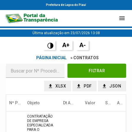
Prefeitura de Lagoa do Piauí
Última atualização em 23/07/2026 13:08
A+
A-
PÁGINA INICIAL
» CONTRATOS
FILTRAR
XLSX
PDF
JSON
Nº Procedimento
Objeto
Dt Abert/Julg
Valor
Status
Ação
CONTRATAÇÃO
DE EMPRESA
ESPECIALIZADA
PARA O