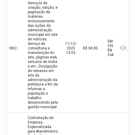
Serviços de
criação, edição, e
paginação de
matérias
exclusivamente
das ações da
administração
municipal em site
de notícias;
EM
Serviço de
11/12/
VIG
082/2025
consultoria e
2025
R$ 58.802,40(valor inicial)
ÊN
manutenção do
13:03
CIA
site, páginas web,
veículos de mídia
e etc.; Divulgação
de releases em
site da
administração da
prefeitura a fim de
informar a
população o
trabalho
desenvolvido pela
gestão municipal.
Contratação de
Empresa
Especializada
para Atendimento,