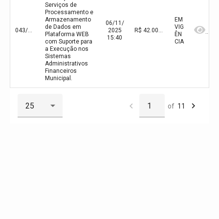
Serviços de
Processamento e
Armazenamento
EM
06/11/
de Dados em
VIG
043/2025
2025
R$ 42.000,00(valor inicial) R$ 42.000,00(valor atualizado)
Plataforma WEB
ÊN
15:40
com Suporte para
CIA
a Execução nos
Sistemas
Administrativos
Financeiros
Municipal.
of
11