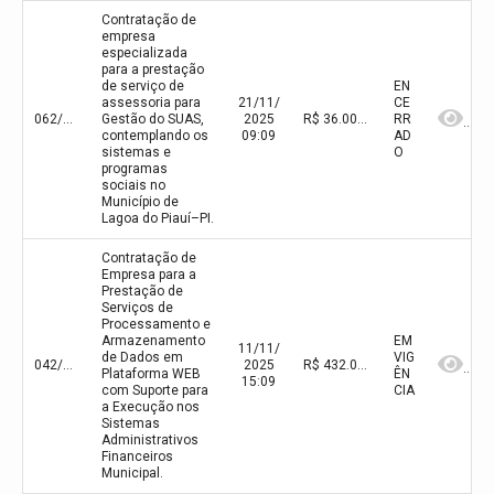
Contratação de
empresa
especializada
para a prestação
de serviço de
EN
assessoria para
21/11/
CE
062/2025
Gestão do SUAS,
2025
R$ 36.000,00(valor inicial) R$ 36.000,00(valor atualizado)
RR
contemplando os
09:09
AD
sistemas e
O
programas
sociais no
Município de
Lagoa do Piauí–PI.
Contratação de
Empresa para a
Prestação de
Serviços de
Processamento e
Armazenamento
EM
11/11/
de Dados em
VIG
042/2025
2025
R$ 432.000,00(valor inicial) R$ 432.000,00(valor atualizado)
Plataforma WEB
ÊN
15:09
com Suporte para
CIA
a Execução nos
Sistemas
Administrativos
Financeiros
Municipal.