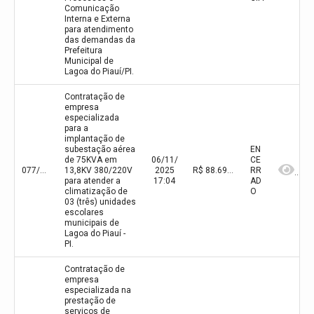
Comunicação
Interna e Externa
para atendimento
das demandas da
Prefeitura
Municipal de
Lagoa do Piauí/PI.
Contratação de
empresa
especializada
para a
implantação de
subestação aérea
EN
de 75KVA em
06/11/
CE
077/2025
13,8KV 380/220V
2025
R$ 88.690,08(valor inicial)
RR
para atender a
17:04
AD
climatização de
O
03 (três) unidades
escolares
municipais de
Lagoa do Piauí -
PI.
Contratação de
empresa
especializada na
prestação de
serviços de