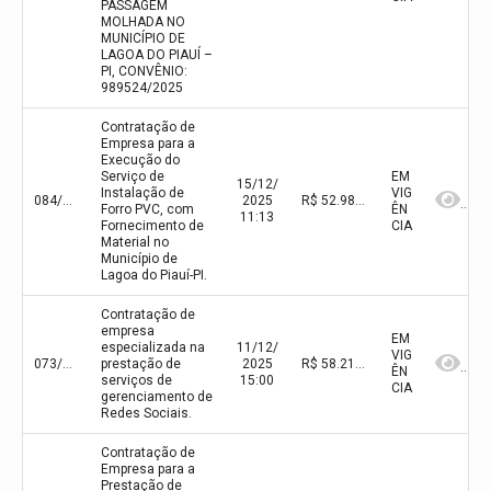
PASSAGEM
MOLHADA NO
MUNICÍPIO DE
LAGOA DO PIAUÍ –
PI, CONVÊNIO:
989524/2025
Contratação de
Empresa para a
Execução do
Serviço de
EM
15/12/
Instalação de
VIG
084/2025
2025
R$ 52.984,80(valor inicial)
Forro PVC, com
ÊN
11:13
Fornecimento de
CIA
Material no
Município de
Lagoa do Piauí-PI.
Contratação de
empresa
EM
especializada na
11/12/
VIG
073/2025
prestação de
2025
R$ 58.210,32(valor inicial) R$ 58.210,32(valor atualizado)
ÊN
serviços de
15:00
CIA
gerenciamento de
Redes Sociais.
Contratação de
Empresa para a
Prestação de