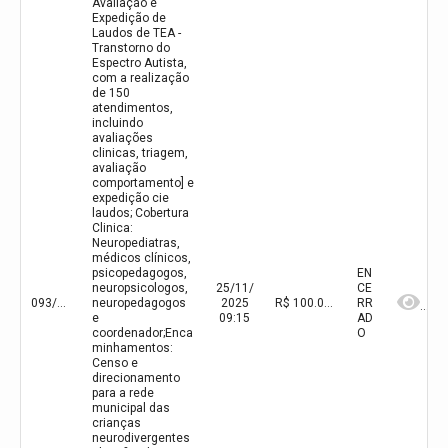
Avaliação e
Expedição de
Laudos de TEA -
Transtorno do
Espectro Autista,
com a realização
de 150
atendimentos,
incluindo
avaliações
clinicas, triagem,
avaliação
comportamento] e
expedição cie
laudos; Cobertura
Clinica:
Neuropediatras,
médicos clínicos,
psicopedagogos,
EN
neuropsicologos,
25/11/
CE
093/2025
neuropedagogos
2025
R$ 100.000,00(valor inicial) R$ 100.000,00(valor atualizado)
RR
e
09:15
AD
coordenador;Enca
O
minhamentos:
Censo e
direcionamento
para a rede
municipal das
crianças
neurodivergentes