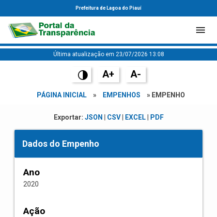
Prefeitura de Lagoa do Piauí
Última atualização em 23/07/2026 13:08
A+
A-
PÁGINA INICIAL
»
EMPENHOS
» EMPENHO
Exportar:
JSON
|
CSV
|
EXCEL
|
PDF
Dados do Empenho
Ano
2020
Ação