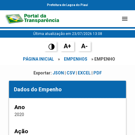
Prefeitura de Lagoa do Piauí
Última atualização em 23/07/2026 13:08
A+
A-
PÁGINA INICIAL
»
EMPENHOS
» EMPENHO
Exportar:
JSON
|
CSV
|
EXCEL
|
PDF
Dados do Empenho
Ano
2020
Ação