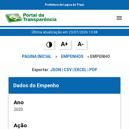
Prefeitura de Lagoa do Piauí
Última atualização em 23/07/2026 13:08
A+
A-
PÁGINA INICIAL
»
EMPENHOS
» EMPENHO
Exportar:
JSON
|
CSV
|
EXCEL
|
PDF
Dados do Empenho
Ano
2020
Ação