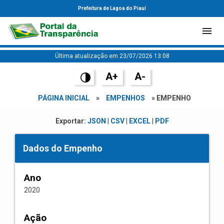
Prefeitura de Lagoa do Piauí
Última atualização em 23/07/2026 13:08
A+
A-
PÁGINA INICIAL
»
EMPENHOS
» EMPENHO
Exportar:
JSON
|
CSV
|
EXCEL
|
PDF
Dados do Empenho
Ano
2020
Ação