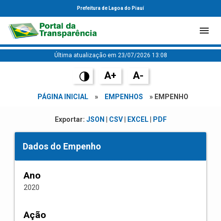
Prefeitura de Lagoa do Piauí
Última atualização em 23/07/2026 13:08
A+
A-
PÁGINA INICIAL
»
EMPENHOS
» EMPENHO
Exportar:
JSON
|
CSV
|
EXCEL
|
PDF
Dados do Empenho
Ano
2020
Ação