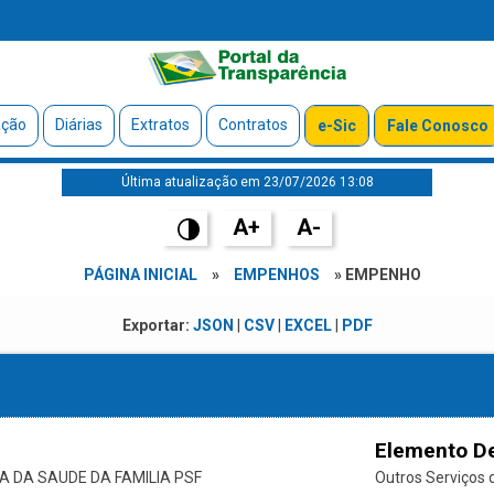
ação
Diárias
Extratos
Contratos
e-Sic
Fale Conosco
Última atualização em 23/07/2026 13:08
A+
A-
PÁGINA INICIAL
»
EMPENHOS
» EMPENHO
Exportar:
JSON
|
CSV
|
EXCEL
|
PDF
Elemento D
DA SAUDE DA FAMILIA PSF
Outros Serviços d