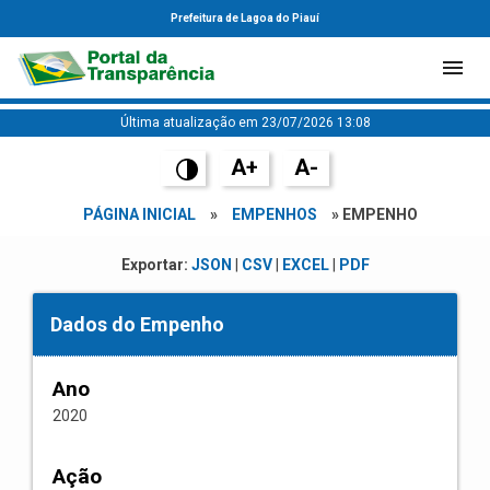
Prefeitura de Lagoa do Piauí
Última atualização em 23/07/2026 13:08
A+
A-
PÁGINA INICIAL
»
EMPENHOS
» EMPENHO
Exportar:
JSON
|
CSV
|
EXCEL
|
PDF
Dados do Empenho
Ano
2020
Ação