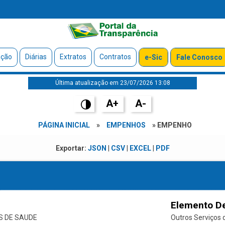
ação
Diárias
Extratos
Contratos
e-Sic
Fale Conosco
Última atualização em 23/07/2026 13:08
A+
A-
PÁGINA INICIAL
»
EMPENHOS
» EMPENHO
Exportar:
JSON
|
CSV
|
EXCEL
|
PDF
Elemento D
S DE SAUDE
Outros Serviços d