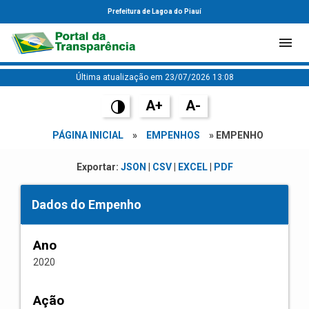
Prefeitura de Lagoa do Piauí
Última atualização em 23/07/2026 13:08
A+
A-
PÁGINA INICIAL
»
EMPENHOS
» EMPENHO
Exportar:
JSON
|
CSV
|
EXCEL
|
PDF
Dados do Empenho
Ano
2020
Ação