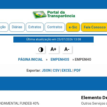
ação
Diárias
Extratos
Contratos
e-Sic
Fale Conosco
Última atualização em 23/07/2026 13:08
A+
A-
PÁGINA INICIAL
»
EMPENHOS
» EMPENHO
Exportar:
JSON
|
CSV
|
EXCEL
|
PDF
Elemento D
UNDAMENTAL FUNDEB 40%
Outros Serviços d