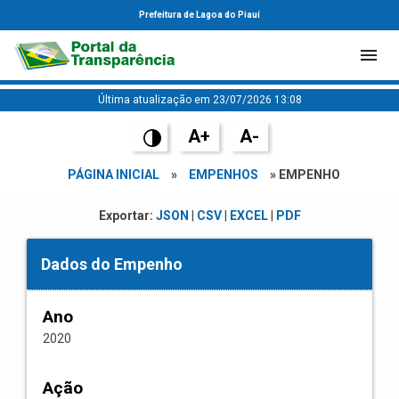
Prefeitura de Lagoa do Piauí
Última atualização em 23/07/2026 13:08
A+
A-
PÁGINA INICIAL
»
EMPENHOS
» EMPENHO
Exportar:
JSON
|
CSV
|
EXCEL
|
PDF
Dados do Empenho
Ano
2020
Ação