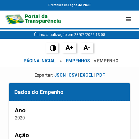
Prefeitura de Lagoa do Piauí
Última atualização em 23/07/2026 13:08
A+
A-
PÁGINA INICIAL
»
EMPENHOS
» EMPENHO
Exportar:
JSON
|
CSV
|
EXCEL
|
PDF
Dados do Empenho
Ano
2020
Ação