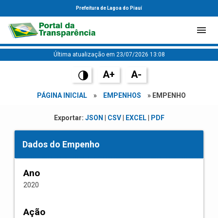
Prefeitura de Lagoa do Piauí
Última atualização em 23/07/2026 13:08
A+
A-
PÁGINA INICIAL
»
EMPENHOS
» EMPENHO
Exportar:
JSON
|
CSV
|
EXCEL
|
PDF
Dados do Empenho
Ano
2020
Ação