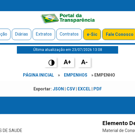
ação
Diárias
Extratos
Contratos
e-Sic
Fale Conosco
Última atualização em 23/07/2026 13:08
A+
A-
PÁGINA INICIAL
»
EMPENHOS
» EMPENHO
Exportar:
JSON
|
CSV
|
EXCEL
|
PDF
Elemento D
S DE SAUDE
Material de Con