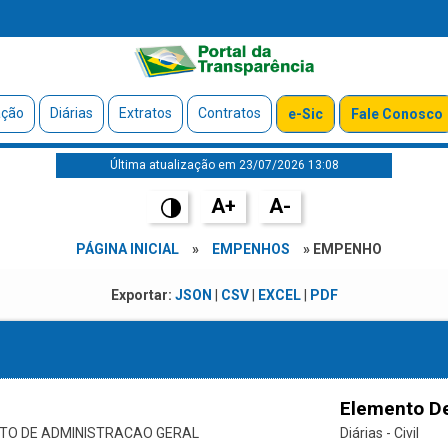
ação
Diárias
Extratos
Contratos
e-Sic
Fale Conosco
Última atualização em 23/07/2026 13:08
A+
A-
PÁGINA INICIAL
»
EMPENHOS
» EMPENHO
Exportar:
JSON
|
CSV
|
EXCEL
|
PDF
Elemento D
O DE ADMINISTRACAO GERAL
Diárias - Civil