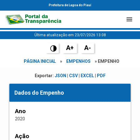
Prefeitura de Lagoa do Piauí
Última atualização em 23/07/2026 13:08
A+
A-
PÁGINA INICIAL
»
EMPENHOS
» EMPENHO
Exportar:
JSON
|
CSV
|
EXCEL
|
PDF
Dados do Empenho
Ano
2020
Ação