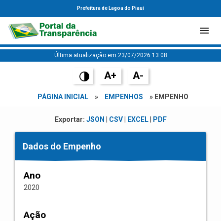
Prefeitura de Lagoa do Piauí
Última atualização em 23/07/2026 13:08
A+
A-
PÁGINA INICIAL
»
EMPENHOS
» EMPENHO
Exportar:
JSON
|
CSV
|
EXCEL
|
PDF
Dados do Empenho
Ano
2020
Ação