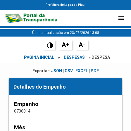
Prefeitura de Lagoa do Piauí
Última atualização em 23/07/2026 13:08
A+
A-
PÁGINA INICIAL
»
DESPESAS
» DESPESA
Exportar:
JSON
|
CSV
|
EXCEL
|
PDF
Detalhes do Empenho
Empenho
0730014
Mês