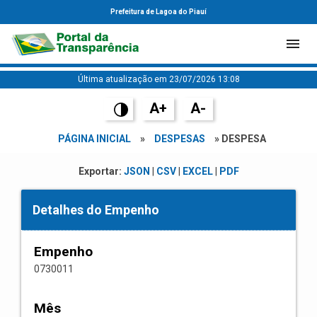
Prefeitura de Lagoa do Piauí
Última atualização em 23/07/2026 13:08
A+
A-
PÁGINA INICIAL
»
DESPESAS
» DESPESA
Exportar:
JSON
|
CSV
|
EXCEL
|
PDF
Detalhes do Empenho
Empenho
0730011
Mês