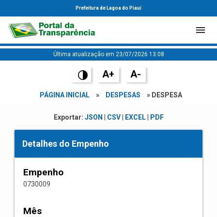
Prefeitura de Lagoa do Piauí
Última atualização em 23/07/2026 13:08
A+
A-
PÁGINA INICIAL
»
DESPESAS
» DESPESA
Exportar:
JSON
|
CSV
|
EXCEL
|
PDF
Detalhes do Empenho
Empenho
0730009
Mês