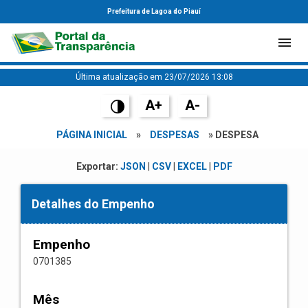
Prefeitura de Lagoa do Piauí
Última atualização em 23/07/2026 13:08
A+
A-
PÁGINA INICIAL
»
DESPESAS
» DESPESA
Exportar:
JSON
|
CSV
|
EXCEL
|
PDF
Detalhes do Empenho
Empenho
0701385
Mês