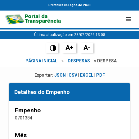
Prefeitura de Lagoa do Piauí
Última atualização em 23/07/2026 13:08
A+
A-
PÁGINA INICIAL
»
DESPESAS
» DESPESA
Exportar:
JSON
|
CSV
|
EXCEL
|
PDF
Detalhes do Empenho
Empenho
0701384
Mês