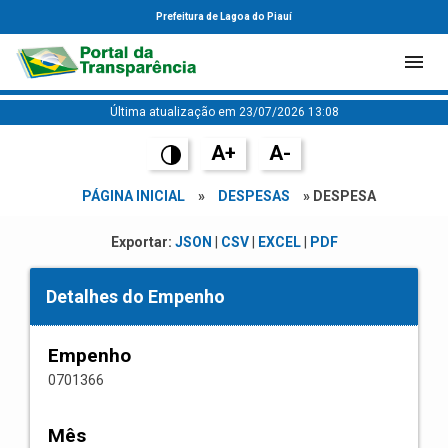
Prefeitura de Lagoa do Piauí
Última atualização em 23/07/2026 13:08
A+
A-
PÁGINA INICIAL
»
DESPESAS
» DESPESA
Exportar:
JSON
|
CSV
|
EXCEL
|
PDF
Detalhes do Empenho
Empenho
0701366
Mês