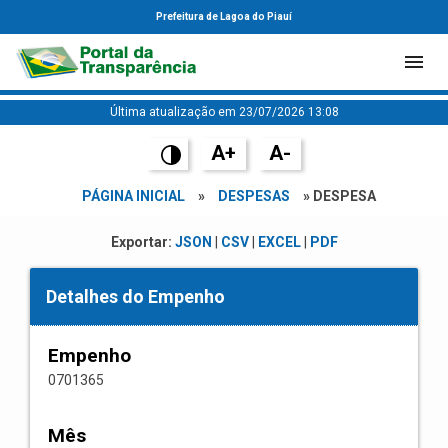
Prefeitura de Lagoa do Piauí
Última atualização em 23/07/2026 13:08
A+
A-
PÁGINA INICIAL
»
DESPESAS
» DESPESA
Exportar:
JSON
|
CSV
|
EXCEL
|
PDF
Detalhes do Empenho
Empenho
0701365
Mês