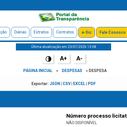
ação
Diárias
Extratos
Contratos
e-Sic
Fale Conosco
Última atualização em 23/07/2026 13:08
A+
A-
PÁGINA INICIAL
»
DESPESAS
» DESPESA
Exportar:
JSON
|
CSV
|
EXCEL
|
PDF
Número processo licitat
NÃO DISPONÍVEL