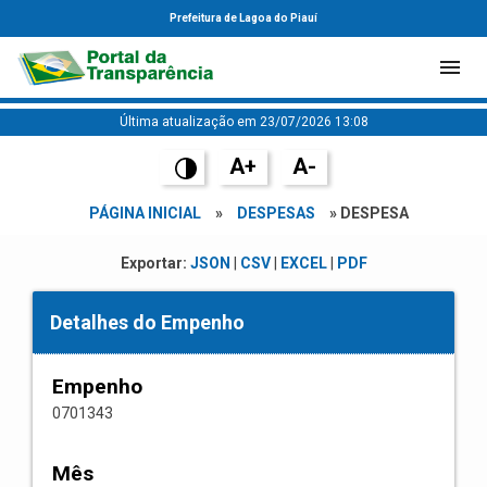
Prefeitura de Lagoa do Piauí
Última atualização em 23/07/2026 13:08
A+
A-
PÁGINA INICIAL
»
DESPESAS
» DESPESA
Exportar:
JSON
|
CSV
|
EXCEL
|
PDF
Detalhes do Empenho
Empenho
0701343
Mês