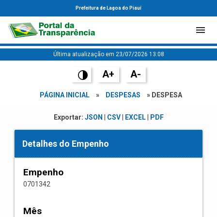
Prefeitura de Lagoa do Piauí
Última atualização em 23/07/2026 13:08
A+
A-
PÁGINA INICIAL
»
DESPESAS
» DESPESA
Exportar:
JSON
|
CSV
|
EXCEL
|
PDF
Detalhes do Empenho
Empenho
0701342
Mês