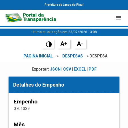
Prefeitura de Lagoa do Piauí
Última atualização em 23/07/2026 13:08
A+
A-
PÁGINA INICIAL
»
DESPESAS
» DESPESA
Exportar:
JSON
|
CSV
|
EXCEL
|
PDF
Detalhes do Empenho
Empenho
0701339
Mês