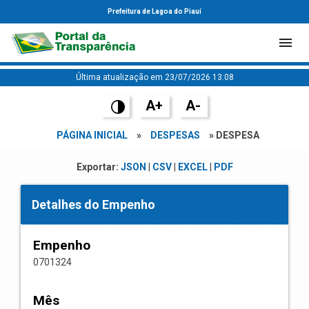
Prefeitura de Lagoa do Piauí
Última atualização em 23/07/2026 13:08
A+
A-
PÁGINA INICIAL
»
DESPESAS
» DESPESA
Exportar:
JSON
|
CSV
|
EXCEL
|
PDF
Detalhes do Empenho
Empenho
0701324
Mês