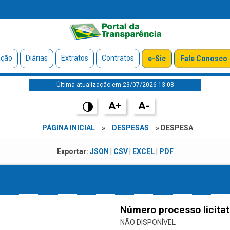
ação
Diárias
Extratos
Contratos
e-Sic
Fale Conosco
Última atualização em 23/07/2026 13:08
A+
A-
PÁGINA INICIAL
»
DESPESAS
» DESPESA
Exportar:
JSON
|
CSV
|
EXCEL
|
PDF
Número processo licitat
NÃO DISPONÍVEL