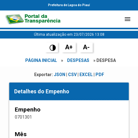
Prefeitura de Lagoa do Piauí
Última atualização em 23/07/2026 13:08
A+
A-
PÁGINA INICIAL
»
DESPESAS
» DESPESA
Exportar:
JSON
|
CSV
|
EXCEL
|
PDF
Detalhes do Empenho
Empenho
0701301
Mês