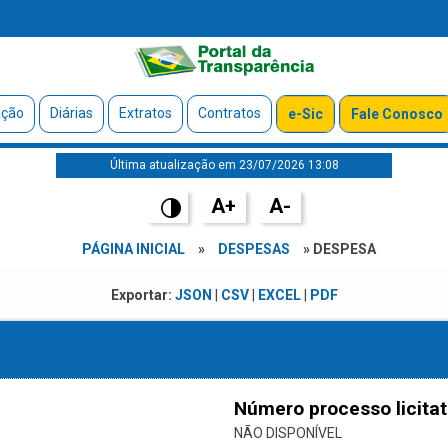
ação
Diárias
Extratos
Contratos
e-Sic
Fale Conosco
Última atualização em 23/07/2026 13:08
A+
A-
PÁGINA INICIAL
»
DESPESAS
» DESPESA
Exportar:
JSON
|
CSV
|
EXCEL
|
PDF
Número processo licitat
NÃO DISPONÍVEL