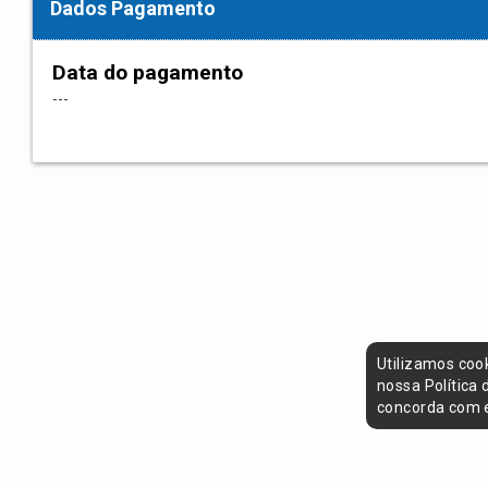
Dados Pagamento
Data do pagamento
---
Utilizamos coo
nossa Política
concorda com e