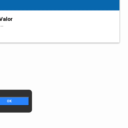
Valor
---
OK